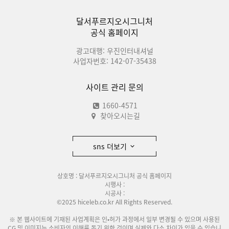
달서푸르지오시그니처
공식 홈페이지
광고대행: 우진인터내셔널
사업자번호: 142-07-35438
사이트 관리 문의
1660-4571
찾아오시는길
sns 더보기
상호명 : 달서푸르지오시그니처 공식 홈페이지
시행사 :
시공사 :
©2025 hiceleb.co.kr All Rights Reserved.
※ 본 웹사이트에 기재된 사업계획은 인•허가 과정에서 일부 변경될 수 있으며 사용된
CG 및 이미지는 소비자의 이해를 돕기 위한 것이며 실제와 다소 차이가 있을 수 있습니