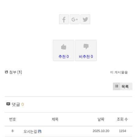
추천 0
비추천 0
첨부 [
1
]
이 게시물을
목록
댓글
0
번호
제목
날짜
조회 수
오시는길
8
2025.10.20
1154