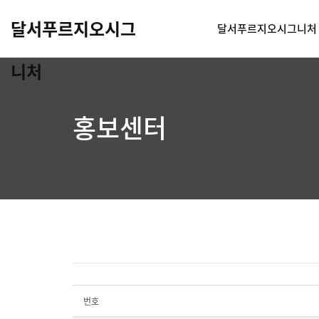
달서푸르지오시그
달서푸르지오시그니처
니처
홍보센터
번호