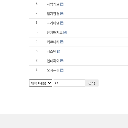
사업개요
8
입지환경
7
프리미엄
6
단지배치도
5
커뮤니티
4
시스템
3
인테리어
2
오시는길
1
검색