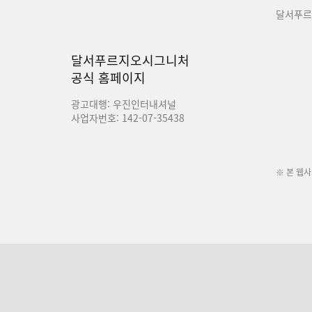
달서푸르
달서푸르지오시그니처
공식 홈페이지
광고대행: 우진인터내셔널
사업자번호: 142-07-35438
※ 본 웹