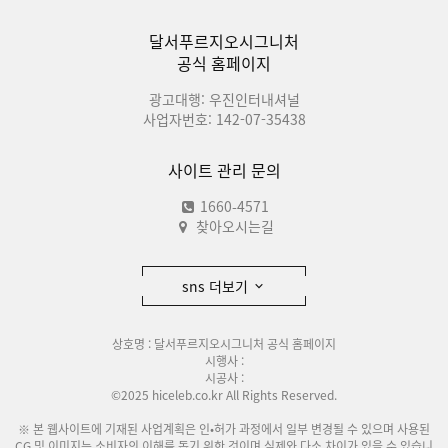
달서푸르지오시그니처
공식 홈페이지
광고대행: 우진인터내셔널
사업자번호: 142-07-35438
사이트 관리 문의
1660-4571
찾아오시는길
sns 더보기
상호명 : 달서푸르지오시그니처 공식 홈페이지
시행사 :
시공사 :
©2025 hiceleb.co.kr All Rights Reserved.
※ 본 웹사이트에 기재된 사업계획은 인•허가 과정에서 일부 변경될 수 있으며 사용된
CG 및 이미지는 소비자의 이해를 돕기 위한 것이며 실제와 다소 차이가 있을 수 있습니