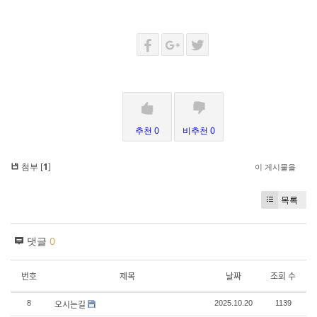
추천 0
비추천 0
첨부 [
1
]
이 게시물을
목록
댓글
0
번호
제목
날짜
조회 수
오시는길
8
2025.10.20
1139