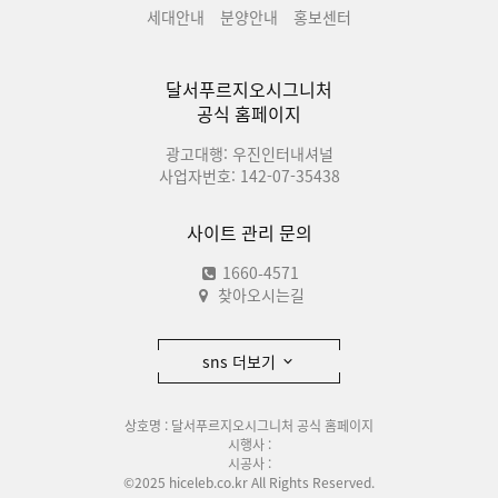
세대안내
분양안내
홍보센터
달서푸르지오시그니처
공식 홈페이지
광고대행: 우진인터내셔널
사업자번호: 142-07-35438
사이트 관리 문의
1660-4571
찾아오시는길
sns 더보기
상호명 : 달서푸르지오시그니처 공식 홈페이지
시행사 :
시공사 :
©2025 hiceleb.co.kr All Rights Reserved.