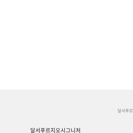
달서푸르
달서푸르지오시그니처