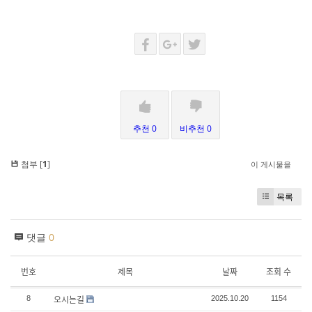
추천 0
비추천 0
첨부 [
1
]
이 게시물을
목록
댓글
0
번호
제목
날짜
조회 수
오시는길
8
2025.10.20
1154