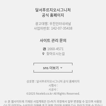
달서푸르지오시그니처
공식 홈페이지
광고대행: 우진인터내셔널
사업자번호: 142-07-35438
사이트 관리 문의
1660-4571
찾아오시는길
sns 더보기
상호명 : 달서푸르지오시그니처 공식 홈페이지
시행사 :
시공사 :
©2025 hiceleb.co.kr All Rights Reserved.
※ 본 웹사이트에 기재된 사업계획은 인•허가 과정에서 일부 변경될 수 있으며 사용된
CG 및 이미지는 소비자의 이해를 돕기 위한 것이며 실제와 다소 차이가 있을 수 있습니