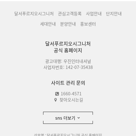
달서푸르지오시그니처
관심고객등록
사업안내
단지안내
세대안내
분양안내
홍보센터
달서푸르지오시그니처
공식 홈페이지
광고대행: 우진인터내셔널
사업자번호: 142-07-35438
사이트 관리 문의
1660-4571
찾아오시는길
sns 더보기
상호명 : 달서푸르지오시그니처 공식 홈페이지