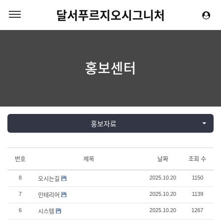
달서푸르지오시그니처
홍보센터
홍보자료
번호
제목
날짜
조회 수
오시는길
8
2025.10.20
1150
인테리어
7
2025.10.20
1139
시스템
6
2025.10.20
1267