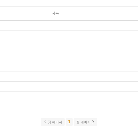
제목
1
첫 페이지
끝 페이지