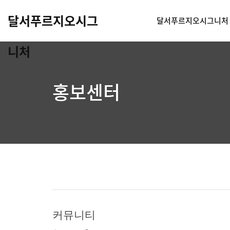
달서푸르지오시그
달서푸르지오시그니처
니처
홍보센터
커뮤니티