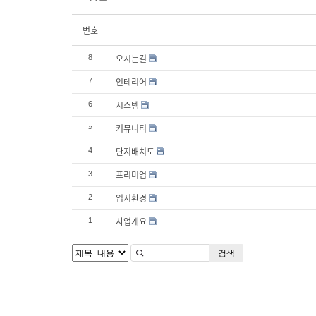
번호
오시는길
8
인테리어
7
시스템
6
커뮤니티
»
단지배치도
4
프리미엄
3
입지환경
2
사업개요
1
검색