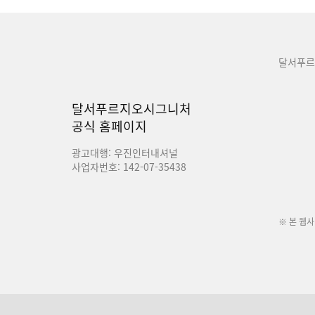
달서푸르
달서푸르지오시그니처
공식 홈페이지
광고대행: 우진인터내셔널
사업자번호: 142-07-35438
※ 본 웹