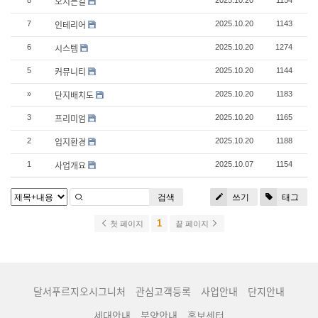
오시는길
8
2025.10.20
1154
인테리어
7
2025.10.20
1143
시스템
6
2025.10.20
1274
커뮤니티
5
2025.10.20
1144
단지배치도
»
2025.10.20
1183
프리미엄
3
2025.10.20
1165
입지환경
2
2025.10.20
1188
사업개요
1
2025.10.07
1154
검색
쓰기
태그
1
첫 페이지
끝 페이지
달서푸르지오시그니처
관심고객등록
사업안내
단지안내
세대안내
분양안내
홍보센터