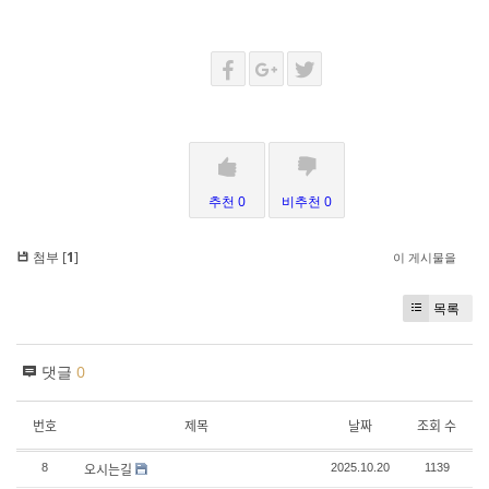
추천 0
비추천 0
첨부 [
1
]
이 게시물을
목록
댓글
0
번호
제목
날짜
조회 수
오시는길
8
2025.10.20
1139