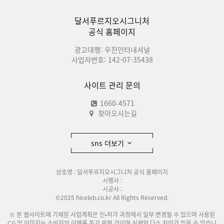
달서푸르지오시그니처
공식 홈페이지
광고대행: 우진인터내셔널
사업자번호: 142-07-35438
사이트 관리 문의
1660-4571
찾아오시는길
sns 더보기
상호명 : 달서푸르지오시그니처 공식 홈페이지
시행사 :
시공사 :
©2025 hiceleb.co.kr All Rights Reserved.
※ 본 웹사이트에 기재된 사업계획은 인•허가 과정에서 일부 변경될 수 있으며 사용된
CG 및 이미지는 소비자의 이해를 돕기 위한 것이며 실제와 다소 차이가 있을 수 있습니